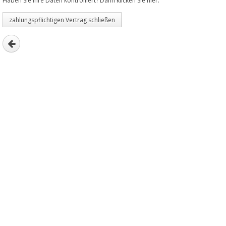
Haben Sie Ihre Daten kontrolliert? Dann klicken Sie hier:
2. Teilnehmer
männlich
weiblich