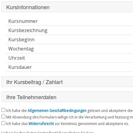
Kursinformationen
Kursnummer
Kursbezeichnung
Kursbeginn
Wochentag
Uhrzeit
Kursdauer
Ihr Kursbeitrag / Zahlart
Ihre Teilnehmerdaten
1. Teilnehmer
Ich habe die
Allgemeinen Geschäftbedingungen
gelesen und akzeptiere die
Mit Absendung des Formulars willige ich in die Verarbeitung und Nutzun
männlich
weiblich
Ich habe das
Widerrufsrecht
zur Kenntniss genommen und akzeptiere es.